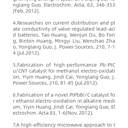
nglang Guo, Electrochim. Acta, 63, 346-353
(Feb. 2012).
4.Researches on current distribution and pl
ate conductivity of valve-regulated lead-aci
d batteries, Tao Huang, Wenjun Ou, Bo Fen
g, Binbin Huang, Mingyi Liu, Wenchao Zha
o, Yonglang Guo, J. Power Sources, 210, 7-1
4 (Jul.2012).
5.Fabrication of high-performance Pb-PtC
u/CNT catalyst for methanol electro-oxidati
on, Yiyin Huang, Jindi Cai, Yonglang Guo, J.
Power Sources, 210, 81-85 (Jul.2012).
6.Fabrication of a novel PtPbBi/C catalyst fo
r ethanol electro-oxidation in alkaline medi
um, Yiyin Huang, Jindi Cai, Yonglang Guo, El
ectrochim. Acta 83, 1-6(Nov. 2012).
7.A high-efficiency microwave approach to t