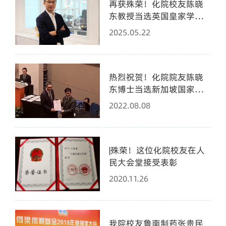
再获殊荣！化院校友陈晓
东教授当选英国皇家学会
院士
2025.05.22
热烈祝贺！化院院友陈晓
东博士当选新加坡国家科
学院院士
2022.08.08
|殊荣！这位化院校友在人
民大会堂接受表彰
2020.11.26
我院校友鲁南制药张贵民