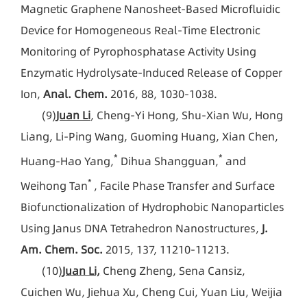
Magnetic Graphene Nanosheet-Based Microfluidic
Device for Homogeneous Real-Time Electronic
Monitoring of Pyrophosphatase Activity Using
Enzymatic Hydrolysate-Induced Release of Copper
Ion,
Anal. Chem.
2016, 88, 1030-1038.
(9)
Juan Li
, Cheng-Yi Hong, Shu-Xian Wu, Hong
Liang, Li-Ping Wang, Guoming Huang, Xian Chen,
*
*
Huang-Hao Yang,
Dihua Shangguan,
and
*
Weihong Tan
, Facile Phase Transfer and Surface
Biofunctionalization of Hydrophobic Nanoparticles
Using Janus DNA Tetrahedron Nanostructures,
J.
Am. Chem. Soc.
2015, 137, 11210-11213.
(10)
Juan Li,
Cheng Zheng, Sena Cansiz,
Cuichen Wu, Jiehua Xu, Cheng Cui, Yuan Liu, Weijia