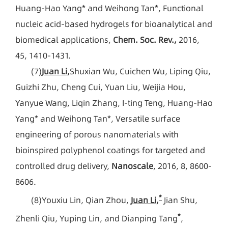
Huang-Hao Yang* and Weihong Tan*, Functional
nucleic acid-based hydrogels for bioanalytical and
biomedical applications,
Chem. Soc. Rev.,
2016,
45, 1410-1431.
(7)
Juan Li,
Shuxian Wu, Cuichen Wu, Liping Qiu,
Guizhi Zhu, Cheng Cui, Yuan Liu, Weijia Hou,
Yanyue Wang, Liqin Zhang, I-ting Teng, Huang-Hao
Yang* and Weihong Tan*, Versatile surface
engineering of porous nanomaterials with
bioinspired polyphenol coatings for targeted and
controlled drug delivery,
Nanoscale
, 2016, 8, 8600-
8606.
*
(8)
Youxiu Lin, Qian Zhou,
Juan Li,
Jian Shu,
*
Zhenli Qiu, Yuping Lin, and Dianping Tang
,