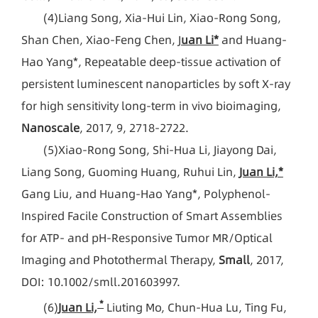
(4)
Liang Song, Xia-Hui Lin, Xiao-Rong Song,
Shan Chen, Xiao-Feng Chen, J
uan Li*
and Huang-
Hao Yang*, Repeatable deep-tissue activation of
persistent luminescent nanoparticles by soft X-ray
for high sensitivity long-term in vivo bioimaging,
Nanoscale
, 2017, 9, 2718-2722.
(5)
Xiao-Rong Song, Shi-Hua Li, Jiayong Dai,
Liang Song, Guoming Huang, Ruhui Lin,
Juan Li,*
Gang Liu, and Huang-Hao Yang*, Polyphenol-
Inspired Facile Construction of Smart Assemblies
for ATP- and pH-Responsive Tumor MR/Optical
Imaging and Photothermal Therapy,
Small
, 2017,
DOI: 10.1002/smll.201603997.
*
(6)
Juan Li,
Liuting Mo, Chun-Hua Lu, Ting Fu,