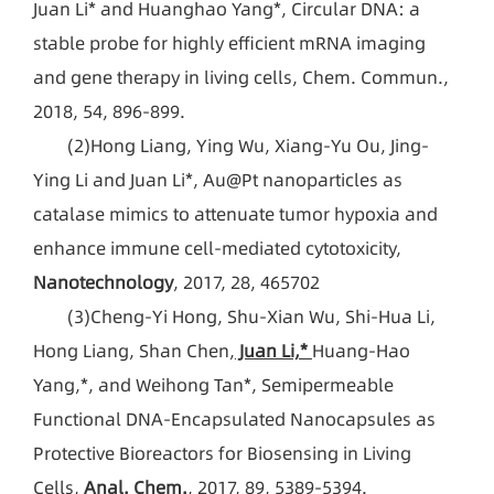
Juan Li* and Huanghao Yang*, Circular DNA: a
stable probe for highly efficient mRNA imaging
and gene therapy in living cells, Chem. Commun.,
2018, 54, 896-899.
(2)
Hong Liang, Ying Wu, Xiang-Yu Ou, Jing-
Ying Li and Juan Li*, Au@Pt nanoparticles as
catalase mimics to attenuate tumor hypoxia and
enhance immune cell-mediated cytotoxicity,
Nanotechnology
, 2017, 28, 465702
(3)
Cheng-Yi Hong, Shu-Xian Wu, Shi-Hua Li,
Hong Liang, Shan Chen,
Juan Li,*
Huang-Hao
Yang,*, and Weihong Tan*, Semipermeable
Functional DNA-Encapsulated Nanocapsules as
Protective Bioreactors for Biosensing in Living
Cells,
Anal. Chem.
, 2017, 89, 5389-5394.