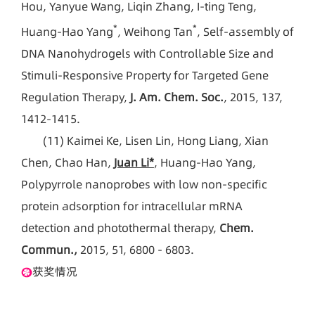
Hou, Yanyue Wang, Liqin Zhang, I-ting Teng,
*
*
Huang-Hao Yang
, Weihong Tan
, Self-assembly of
DNA Nanohydrogels with Controllable Size and
Stimuli-Responsive Property for Targeted Gene
Regulation Therapy,
J. Am. Chem. Soc.
, 2015, 137,
1412-1415.
(11)
Kaimei Ke, Lisen Lin, Hong Liang, Xian
Chen, Chao Han,
Juan Li*
, Huang-Hao Yang,
Polypyrrole nanoprobes with low non-specific
protein adsorption for intracellular mRNA
detection and photothermal therapy,
Chem.
Commun.,
2015, 51, 6800 - 6803.
获奖情况