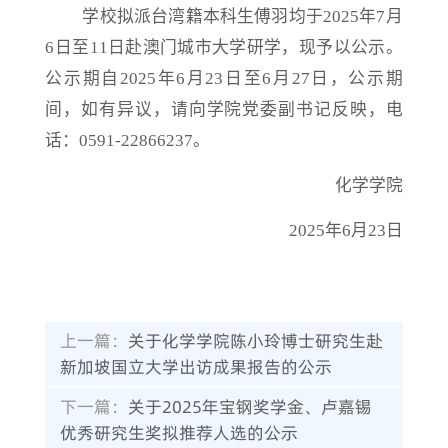
学校
拟派
台湾籍本科生傅羽均
于
202
5
年
7
月
6日至11日
赴
澳门城市大学研学
，现予以公示。
公示期自
202
5
年
6
月
23
日至
6
月
2
7
日，公示期
间，如有异议，请向学院党委副书记反映，电
话：
0591-22866237
。
化学学院
202
5
年
6
月
23
日
上一篇：
关于化学学院陈小玲博士研究生赴
新加坡国立大学出访成果报告的公示
下一篇：
关于2025年宝钢奖学金、卢嘉锡
优秀研究生奖拟推荐人选的公示