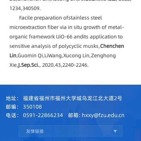
1234,340509.
Facile preparation ofstainless steel
microextraction fiber via in situ growth of metal–
organic framework UiO-66 andits application to
sensitive analysis of polycyclic musks,
Chenchen
Lin
,Guomin Qi,LiWang,Xucong Lin,Zenghong
Xie,
J
.
Sep
.
Sci
.
, 2020,43,2240-2246.
地址：
福建省福州市福州大学城乌龙江北大道2号
邮编：
350108
电话：
0591-22866234
邮箱:
hxxy@fzu.edu.cn
友情链接