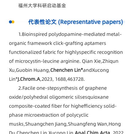
福州大学科研启动基金
代表性论文 (Representative papers)
1.Bioinspired polydopamine-mediated metal-
organic framework click-grafting aptamers
functionalized fabric for highlyspecific recognition
of microcystin-leucine arginine. Qian Xie,Zhiqun
Xu,Guobin Huang,
Chenchen Lin*
andXucong
Lin*
J
.
Chrom
.
A
,2023, 1688,463728.
2.Facile one-stepsynthesis of graphene
oxide/polyhedral oligomeric silsesquioxane
composite-coated fiber for highefficiency solid-
phase microextraction of polycyclic
musks,Shuangchen Jiang,Shuangfeng Wan,Hong
Du,Chenchen Lin,Xucong Lin,
Anal
.
Chim
.
Acta
, 2022,