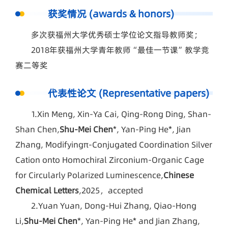
获奖情况 (awards & honors)
多次获福州大学优秀硕士学位论文指导教师奖；
2018年获福州大学青年教师“最佳一节课”教学竞
赛二等奖
代表性论文 (Representative papers)
1.Xin Meng, Xin-Ya Cai, Qing-Rong Ding, Shan-
Shan Chen,
Shu-Mei Chen
*, Yan-Ping He*, Jian
Zhang, Modifyingπ-Conjugated Coordination Silver
Cation onto Homochiral Zirconium-Organic Cage
for Circularly Polarized Luminescence,
Chinese
Chemical Letters
,2025，accepted
2.Yuan Yuan, Dong-Hui Zhang, Qiao-Hong
Li,
Shu-Mei Chen
*, Yan-Ping He* and Jian Zhang,