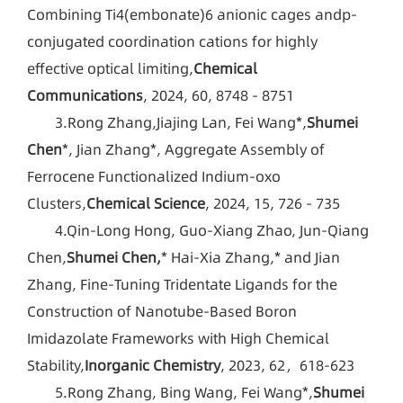
Combining Ti4(embonate)6 anionic cages andp-
conjugated coordination cations for highly
effective optical limiting,
Chemical
Communications
, 2024, 60, 8748 - 8751
3.Rong Zhang,Jiajing Lan, Fei Wang*,
Shumei
Chen
*, Jian Zhang*, Aggregate Assembly of
Ferrocene Functionalized Indium-oxo
Clusters,
Chemical Science
, 2024, 15, 726 - 735
4.Qin-Long Hong, Guo-Xiang Zhao, Jun-Qiang
Chen,
Shumei Chen,
* Hai-Xia Zhang,* and Jian
Zhang, Fine-Tuning Tridentate Ligands for the
Construction of Nanotube-Based Boron
Imidazolate Frameworks with High Chemical
Stability,
Inorganic Chemistry
, 2023, 62，618-623
5.Rong Zhang, Bing Wang, Fei Wang*,
Shumei