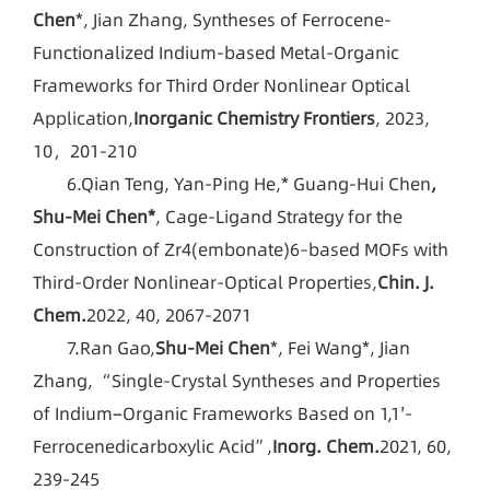
Chen
*, Jian Zhang, Syntheses of Ferrocene-
Functionalized Indium-based Metal-Organic
Frameworks for Third Order Nonlinear Optical
Application,
Inorganic Chemistry Frontiers
, 2023,
10，201-210
6.Qian Teng, Yan-Ping He,* Guang-Hui Chen
,
Shu-Mei Chen*
, Cage-Ligand Strategy for the
Construction of Zr4(embonate)6–based MOFs with
Third-Order Nonlinear-Optical Properties,
Chin. J.
Chem.
2022, 40, 2067-2071
7.Ran Gao,
Shu-Mei Chen
*, Fei Wang*, Jian
Zhang, “Single-Crystal Syntheses and Properties
of Indium−Organic Frameworks Based on 1,1′-
Ferrocenedicarboxylic Acid”,
Inorg. Chem.
2021, 60,
239-245