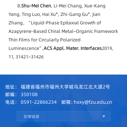
8.
Shu-Mei Chen
, Li-Mei Chang, Xue-Kang
Yang, Ting Luo, Hai Xu*, Zhi-Gang Gu*, Jian
Zhang，“Liquid-Phase Epitaxial Growth of
Azapyrene-Based Chiral Metal−Organic Framework
Thin Films for Circularly Polarized
Luminescence”,
ACS Appl. Mater. Interfaces
2019,
11, 31421−31426
地址：
福建省福州市福州大学城乌龙江北大道2号
邮编：
350108
电话：
0591-22866234
邮箱:
hxxy@fzu.edu.cn
友情链接