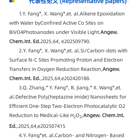
代表性论文 (Representative papers)
1.Y. Fang*, X. Wang*,
et. al.
Alkene Epoxidation
with Water byConfined Active Co Sites on
BiVO4Photoanodes under Visible Light.
Angew.
Chem.Int. Ed.
2025,64, e202509790.
2.Y. Fang*, X. Wang*,
et. al.
Si/Carbon‐dots with
Surface N‐C Sites Promoting Proton and Electron
Transfers in Oxygen Reduction Reaction,
Angew.
Chem.Int. Ed.
,2025,64,e202420188.
3.Q. Zhang,* Y. Fang*, B. Jiang,* X. Wang*,
et.
al.
Defective Poly(heptazine imide) Nanosheets for
Efficient One-Step Two-Electron Photocatalytic O2
Reduction to Medical-Like H
O
,
Angew. Chem.Int.
2
2
Ed.
,2025,64,e202507415
4.Y. Fang*
et. al.
Carbon- and Nitrogen- Based