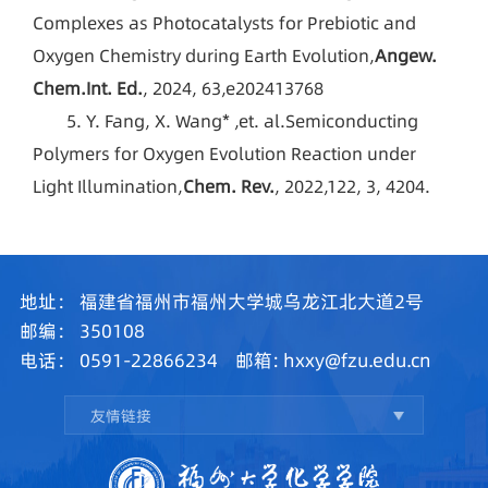
Complexes as Photocatalysts for Prebiotic and
Oxygen Chemistry during Earth Evolution,
Angew.
Chem.Int. Ed.
, 2024, 63,e202413768
5. Y. Fang, X. Wang* ,
et. al.
Semiconducting
Polymers for Oxygen Evolution Reaction under
Light Illumination,
Chem. Rev.
, 2022,122, 3, 4204.
地址：
福建省福州市福州大学城乌龙江北大道2号
邮编：
350108
电话：
0591-22866234
邮箱:
hxxy@fzu.edu.cn
友情链接