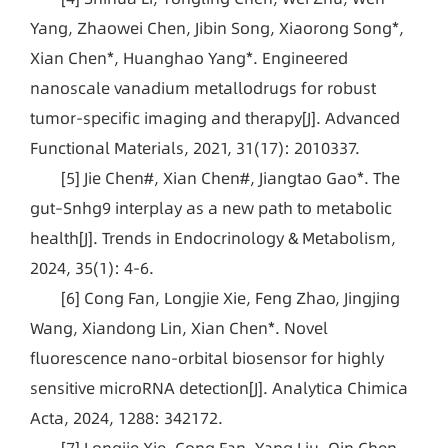
Yang, Zhaowei Chen, Jibin Song, Xiaorong Song*,
Xian Chen*, Huanghao Yang*. Engineered
nanoscale vanadium metallodrugs for robust
tumor‐specific imaging and therapy[J]. Advanced
Functional Materials, 2021, 31(17): 2010337.
[5] Jie Chen#, Xian Chen#, Jiangtao Gao*. The
gut–Snhg9 interplay as a new path to metabolic
health[J]. Trends in Endocrinology & Metabolism,
2024, 35(1): 4-6.
[6] Cong Fan, Longjie Xie, Feng Zhao, Jingjing
Wang, Xiandong Lin, Xian Chen*. Novel
fluorescence nano-orbital biosensor for highly
sensitive microRNA detection[J]. Analytica Chimica
Acta, 2024, 1288: 342172.
[7] Longjie Xie, Cong Fan, Yang Liu, Qin Chen,