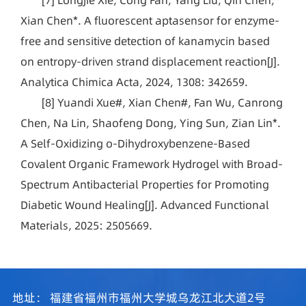
Xian Chen*. A fluorescent aptasensor for enzyme-
free and sensitive detection of kanamycin based
on entropy-driven strand displacement reaction[J].
Analytica Chimica Acta, 2024, 1308: 342659.
[8] Yuandi Xue#, Xian Chen#, Fan Wu, Canrong
Chen, Na Lin, Shaofeng Dong, Ying Sun, Zian Lin*.
A Self-Oxidizing o-Dihydroxybenzene-Based
Covalent Organic Framework Hydrogel with Broad-
Spectrum Antibacterial Properties for Promoting
Diabetic Wound Healing[J]. Advanced Functional
Materials, 2025: 2505669.
地址：
福建省福州市福州大学城乌龙江北大道2号