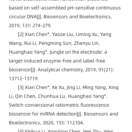
based on self-assembled pH-sensitive continuous
circular DNA[J]. Biosensors and Bioelectronics,
2019, 131: 274-279.
[2] Xian Chen*, Yaoze Liu, Liming Xu, Yang
Wang, Rui Li, Pengming Sun, Zhenyu Lin,
Huanghao Yang*. Jungle on the electrode: a
target-induced enzyme-free and label-free
biosensor[J]. Analytical chemistry, 2019, 91(21):
13712-13719.
[3] Xian Chen*, Ke Xu, Jing Li, Ming Yang, Xing
Li, Qin Chen, Chunhua Lu, Huanghao Yang*.
Switch-conversional ratiometric fluorescence
biosensor for miRNA detection[J]. Biosensors and
Bioelectronics, 2020, 155: 112104.
[4] Shihua Li, Yongling Chen, Wei Zhu, Wen