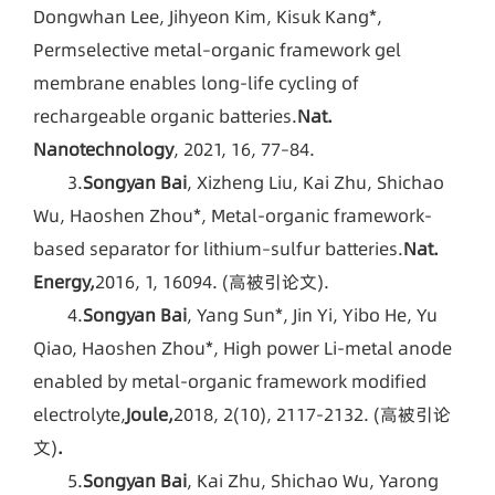
Dongwhan Lee, Jihyeon Kim, Kisuk Kang*,
Permselective metal–organic framework gel
membrane enables long-life cycling of
rechargeable organic batteries.
Nat.
Nanotechnology
, 2021, 16, 77–84.
3.
Songyan Bai
, Xizheng Liu, Kai Zhu, Shichao
Wu, Haoshen Zhou*, Metal-organic framework-
based separator for lithium–sulfur batteries.
Nat.
Energy,
2016, 1, 16094. (高被引论文).
4.
Songyan Bai
, Yang Sun*, Jin Yi, Yibo He, Yu
Qiao, Haoshen Zhou*, High power Li-metal anode
enabled by metal-organic framework modified
electrolyte,
Joule,
2018, 2(10), 2117-2132. (高被引论
文)
.
5.
Songyan Bai
, Kai Zhu, Shichao Wu, Yarong