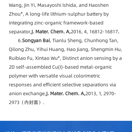
Wang, Jin Yi, Masayoshi Ishida, and Haoshen
Zhou*, A long-life lithium-sulphur battery by
integrating zinc-organic framework-based
separator,
J. Mater. Chem. A,
2016, 4, 16812-16817
.
6.
Songyan Bai
, Tianlu Sheng, Chunhong Tan,
Qilong Zhu, Yihui Huang, Hao Jiang, Shengmin Hu,
Ruibiao Fu, Xintao Wu*, Distinct anion sensing by a
2D self-assembled Cu(I)-based metal-organic
polymer with versatile visual colorimetric
responses and efficient selective separations via
anion exchange,
J. Mater. Chem. A,
2013, 1, 2970-
2973（内封面）.