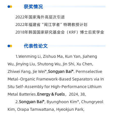
获奖情况
2022年国家海外高层次引进
2022年福建省“闽江学者”特聘教授计划
2018年韩国国家研究基金会（KRF）博士后奖学金
代表性论文
1.Wenming Li, Zishuo Ma, Kun Yan, Jiaheng
Wu, Jinying Liu, Shutong Wu, Jin Shi, Xu Chen,
Zhiwei Fang, Jie Wei*,
Songyan Bai*
. Permselective
Metal–Organic Framework-Based Separators via In
Situ Self-Assembly for High-Performance Lithium
Metal Batteries.
Energy & Fuels
，2024, 38,
2.
Songyan Bai*
, Byunghoon Kim*, Chungryeol
Kim, Orapa Tamwattana, Hyeokjun Park,