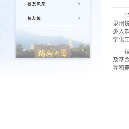
校友风采
校友墙
泉州
多人
学化
及基
导和