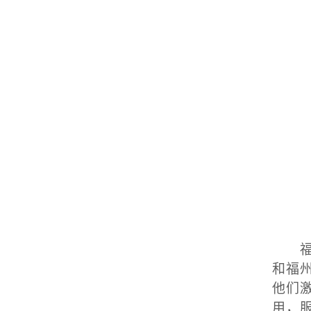
和福
他们
用，