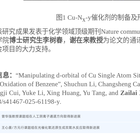
图
1 Cu-N
-y
催化剂的制备及
x
该研究成果发表于化学领域顶级期刊
Nature commu
学院
博士
研究生
李树春
，
谢在来教授
为论文的通
金项目的大力支持。
信息：
“Manipulating d-orbital of Cu Single Atom Si
 Oxidation of Benzene”, Shuchun Li, Changsheng Ca
gji Cui, Yuke Li, Xing Huang, Yu Tang, and
Zailai
8/s41467-025-61198-y.
：
曾华强教授课题组在人工阴离子通道方向取得新进展
：
王心晨/方元行课题组在光催化氧还原生成双氧水反应取得新进展