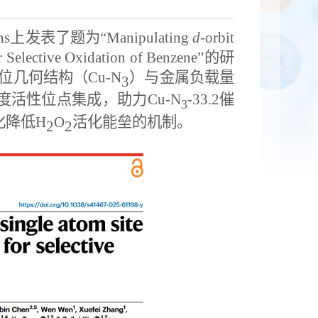
ns
上发表了题为
“Manipulating
d
-orbit
r Selective Oxidation of Benzene”
的研
位几何结构（
Cu-N
）与金属负载量
3
度活性位点集成，助力
Cu-N
-33.2
催
3
化降低
H
O
活化能垒的机制。
2
2