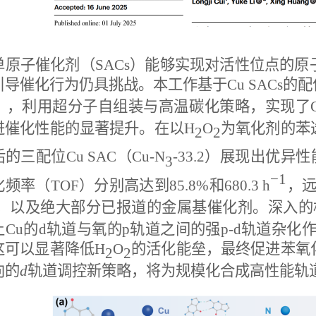
单原子催化剂（
SACs
）能够实现对活性位点的原
引导催化行为仍具挑战。本工作基于
Cu SACs
的配
），利用超分子自组装与高温碳化策略，实现了
进催化性能的显著提升。在以
H
O
为氧化剂的苯
2
2
后的三配位
Cu SAC
（
Cu-N
-33.2
）展现出优异性
3
−1
化频率（
TOF
）分别高达到
85.8%
和
680.3 h
，
，以及绝大部分已报道的金属基催化剂。深入的
上
Cu
的
d
轨道与氧的
p
轨道之间的强
p
-
d
轨道杂化
这可以显著降低
H
O
的活化能垒，最终促进苯氧
2
2
向的
d
轨道调控新策略，将为规模化合成高性能轨