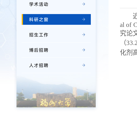
学术活动
科研之窗
al of 
究论
招生工作
（
33.
博后招聘
化剂
人才招聘