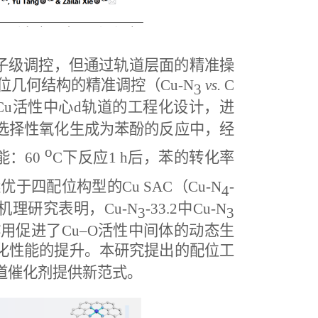
子级调控，但通过轨道层面的精准操
位几何结构的精准调控（
Cu-N
vs.
C
3
Cu
活性中心
d
轨道的工程化设计，进
选择性氧化生成为苯酚的反应中，经
o
能：
60
C
下反应
1 h
后，苯的转化率
远优于四配位构型的
Cu SAC
（
Cu-N
-
4
机理研究表明，
Cu-N
-33.2
中
Cu-N
3
3
作用促进了
Cu–O
活性中间体的动态生
化性能的提升。本研究提出的配位工
道催化剂提供新范式。