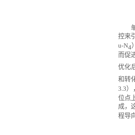
控来
u-N
4
而促
优化
和转
3.3
）
位点
成，
程导