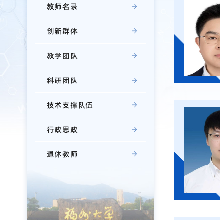
教师名录
创新群体
教学团队
科研团队
技术支撑队伍
行政思政
退休教师