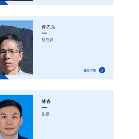
侯乙东
研究员
查看详细
林森
教授