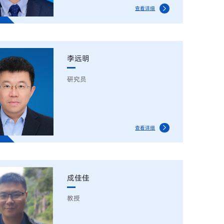
查看详细
李远明
研究员
查看详细
成佳佳
教授