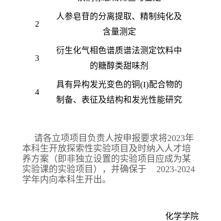
人参皂苷的分离提取、精制纯化及
2
邵敬
含量测定
衍生化气相色谱质谱法测定饮料中
3
王
的糖醇类甜味剂
具有异构发光变色的铜(I)配合物的
4
魏巧
制备、表征及结构和发光性能研究
请各立项项目负责人按申报要求将2023年
本科生开放探索性实验项目及时纳入人才培
养方案（即非独立设置的实验项目应成为某
实验课的实验项目），并确保于
2023-2024
学年内向本科生开出。
化学学院